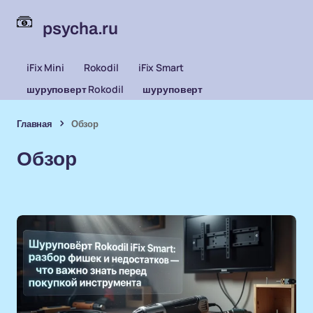
psycha.ru
iFix Mini
Rokodil
iFix Smart
шуруповерт Rokodil
шуруповерт
Главная
Обзор
Обзор