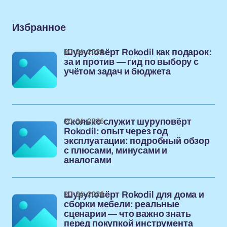
Избранное
20-04-2026
Шуруповёрт Rokodil как подарок:
за и против — гид по выбору с
учётом задач и бюджета
20-04-2026
Сколько служит шуруповёрт
Rokodil: опыт через год
эксплуатации: подробный обзор
с плюсами, минусами и
аналогами
20-04-2026
Шуруповёрт Rokodil для дома и
сборки мебели: реальные
сценарии — что важно знать
перед покупкой инструмента