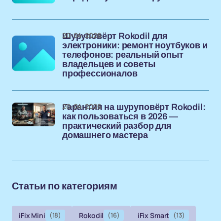
20-04-2026
Шуруповёрт Rokodil для
электроники: ремонт ноутбуков и
телефонов: реальный опыт
владельцев и советы
профессионалов
20-04-2026
Гарантия на шуруповёрт Rokodil:
как пользоваться в 2026 —
практический разбор для
домашнего мастера
Статьи по категориям
iFix Mini
(18)
Rokodil
(16)
iFix Smart
(13)