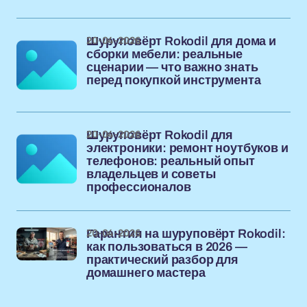
20-04-2026
Шуруповёрт Rokodil для дома и
сборки мебели: реальные
сценарии — что важно знать
перед покупкой инструмента
20-04-2026
Шуруповёрт Rokodil для
электроники: ремонт ноутбуков и
телефонов: реальный опыт
владельцев и советы
профессионалов
20-04-2026
Гарантия на шуруповёрт Rokodil:
как пользоваться в 2026 —
практический разбор для
домашнего мастера