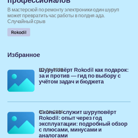
профессионалов
В мастерской по ремонту электроники один шуруп
может превратить час работы в полдня ада.
Случайный срыв
Rokodil
Избранное
20-04-2026
Шуруповёрт Rokodil как подарок:
за и против — гид по выбору с
учётом задач и бюджета
20-04-2026
Сколько служит шуруповёрт
Rokodil: опыт через год
эксплуатации: подробный обзор
с плюсами, минусами и
аналогами