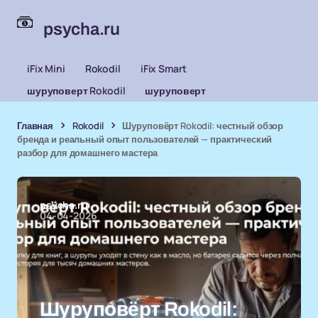
psycha.ru
iFix Mini
Rokodil
iFix Smart
шуруповерт Rokodil
шуруповерт
Главная
Rokodil
Шуруповёрт Rokodil: честный обзор
бренда и реальный опыт пользователей — практический
разбор для домашнего мастера
psycha.ru
04-04-2026
Шуруповёрт Rokodil: