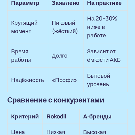
Параметр
Заявлено
На практике
На 20–30%
Крутящий
Пиковый
ниже в
момент
(жёсткий)
работе
Время
Зависит от
Долго
работы
ёмкости АКБ
Бытовой
Надёжность
«Профи»
уровень
Сравнение с конкурентами
Критерий
Rokodil
A-бренды
Цена
Низкая
Высокая