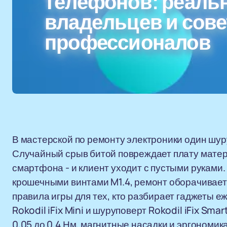
телефонов: реаль
владельцев и сов
профессионалов
В мастерской по ремонту электроники один шур
Случайный срыв битой повреждает плату матер
смартфона - и клиент уходит с пустыми руками.
крошечными винтами M1.4, ремонт оборачивает
правила игры для тех, кто разбирает гаджеты е
Rokodil iFix Mini и шуруповерт Rokodil iFix Sma
0,05 до 0,4 Нм, магнитные насадки и эргономика