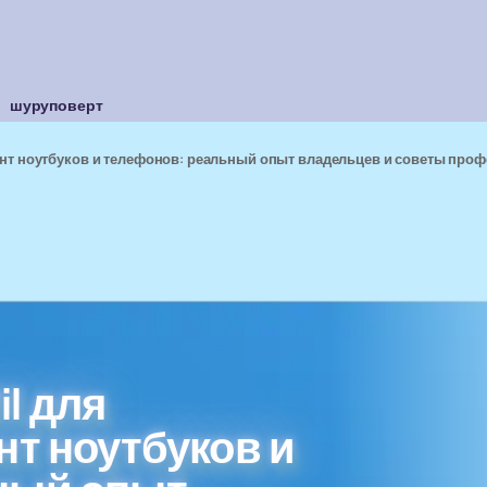
шуруповерт
онт ноутбуков и телефонов: реальный опыт владельцев и советы про
l для
нт ноутбуков и