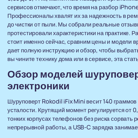
сервисов отмечают, что время на разбор iPhone
Профессионалы хвалят их за надежность в рем
до чистки от пыли. Мы собрали реальные отзыв
протестировали характеристики на практике. Р
стоит именно сейчас, сравним цены и модели в
дает полную инструкцию и обзор, чтобы выбрат
вы чините технику дома или в сервисе, эта стат
Обзор моделей шуруповерт
электроники
Шуруповерт Rokodil iFix Mini весит 140 граммо
усталости. Крутящий момент регулируется от 0,
тонких корпусах телефонов без риска сорвать р
непрерывной работы, а USB-C зарядка занимает 