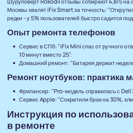
Шуруповерт Rokodil отзывы собирают 4,8/5 на 
Москвы хвалят iFix Smart за точность: "Открути
редки - у 5% пользователей быстро садится под
Опыт ремонта телефонов
Сервис в СПб: "iFix Mini спас от ручного 
10 минут вместо 25".
Домашний ремонт: "Батарея держит неделю,
Ремонт ноутбуков: практика 
Фрилансер: "Pro-модель справилась с Dell
Сервис Apple: "Сократили брак на 30%, кл
Инструкция по использов
в ремонте