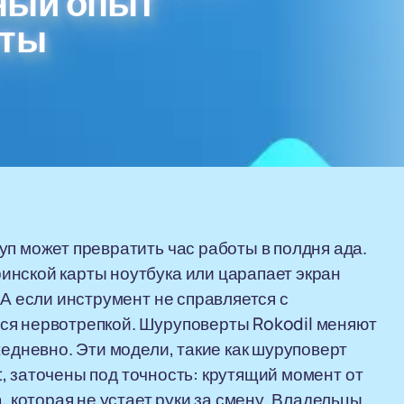
ный опыт
еты
уп может превратить час работы в полдня ада.
инской карты ноутбука или царапает экран
 А если инструмент не справляется с
ся нервотрепкой. Шуруповерты Rokodil меняют
жедневно. Эти модели, такие как шуруповерт
rt, заточены под точность: крутящий момент от
, которая не устает руки за смену. Владельцы