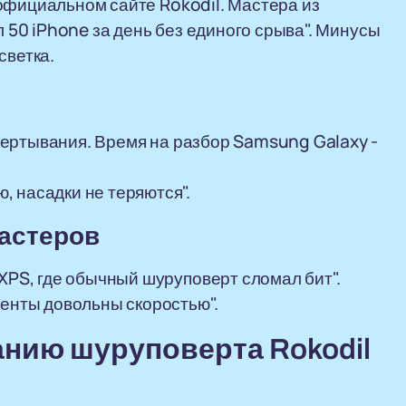
официальном сайте Rokodil. Мастера из
л 50 iPhone за день без единого срыва". Минусы
светка.
отвертывания. Время на разбор Samsung Galaxy -
 насадки не теряются".
мастеров
 XPS, где обычный шуруповерт сломал бит".
иенты довольны скоростью".
анию шуруповерта Rokodil