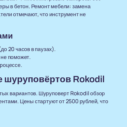
керы в бетон. Ремонт мебели: замена
атели отмечают, что инструмент не
ами
до 20 часов в паузах).
 не поможет.
процессе.
 шуруповёртов Rokodil
тых вариантов. Шуруповерт Rokodil обзор
ентами. Цены стартуют от 2500 рублей, что