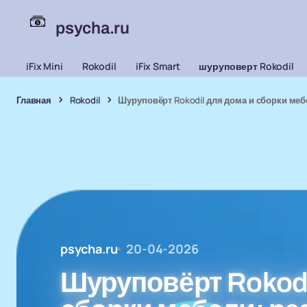
psycha.ru
iFix Mini
Rokodil
iFix Smart
шуруповерт Rokodil
Главная
Rokodil
Шуруповёрт Rokodil для дома и сборки меб
psycha.ru
20-04-2026
Шуруповёрт Rokodi