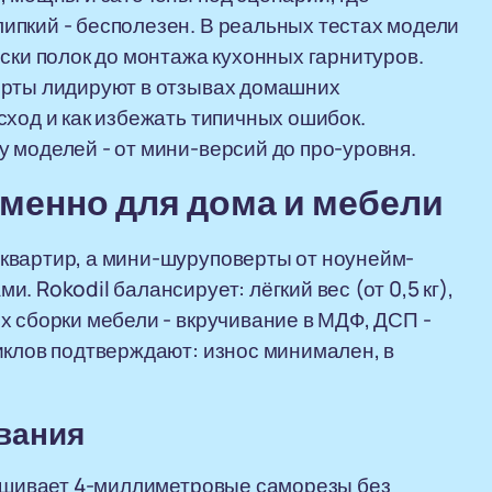
ипкий - бесполезен. В реальных тестах модели
ски полок до монтажа кухонных гарнитуров.
ерты лидируют в отзывах домашних
сход и как избежать типичных ошибок.
 моделей - от мини-версий до про-уровня.
именно для дома и мебели
квартир, а мини-шуруповерты от ноунейм-
 Rokodil балансирует: лёгкий вес (от 0,5 кг),
х сборки мебели - вкручивание в МДФ, ДСП -
иклов подтверждают: износ минимален, в
вания
рошивает 4-миллиметровые саморезы без