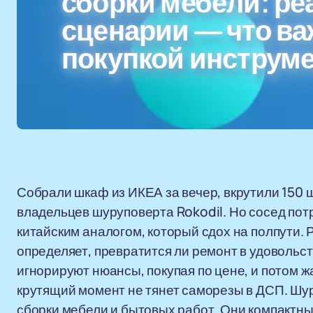
сборки мебели: р
сценарии — что ва
покупкой инструм
Собрали шкаф из ИКЕА за вечер, вкрутили 150 ш
владельцев шуруповерта Rokodil. Но сосед пот
китайским аналогом, который сдох на полпути. 
определяет, превратится ли ремонт в удовольс
игнорируют нюансы, покупая по цене, и потом ж
крутящий момент не тянет саморезы в ДСП. Шу
сборки мебели и бытовых работ. Они компактны