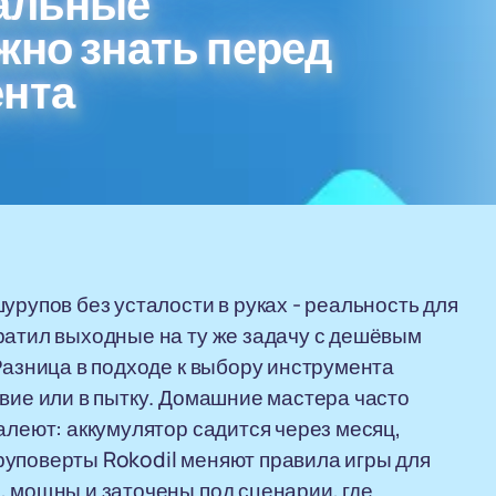
еальные
жно знать перед
ента
урупов без усталости в руках - реальность для
ратил выходные на ту же задачу с дешёвым
Разница в подходе к выбору инструмента
твие или в пытку. Домашние мастера часто
алеют: аккумулятор садится через месяц,
руповерты Rokodil меняют правила игры для
, мощны и заточены под сценарии, где