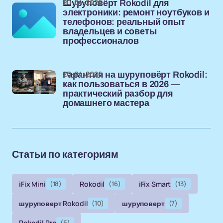
20-04-2026
Шуруповёрт Rokodil для
электроники: ремонт ноутбуков и
телефонов: реальный опыт
владельцев и советы
профессионалов
20-04-2026
Гарантия на шуруповёрт Rokodil:
как пользоваться в 2026 —
практический разбор для
домашнего мастера
Статьи по категориям
iFix Mini
(18)
Rokodil
(16)
iFix Smart
(13)
шуруповерт Rokodil
(10)
шуруповерт
(7)
Rokodil Pro
(6)