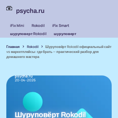
psycha.ru
iFix Mini
Rokodil
iFix Smart
шуруповерт Rokodil
шуруповерт
Главная
Rokodil
Шуруповёрт Rokodil официальный сайт
vs маркетплейсы: где брать — практический разбор для
домашнего мастера
psycha.ru
20-04-2026
Шуруповёрт Rokodil