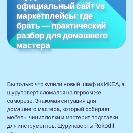
официальный сайт vs
маркетплейсы: где
брать — практический
разбор для домашнего
мастера
Вы только что купили новый шкаф из ИКЕА, а
шуруповерт сломался на первом же
саморезе. Знакомая ситуация для
домашнего мастера, который собирает
мебель, чинит полки и мастерит подставки
для инструментов. Шуруповерты Rokodil