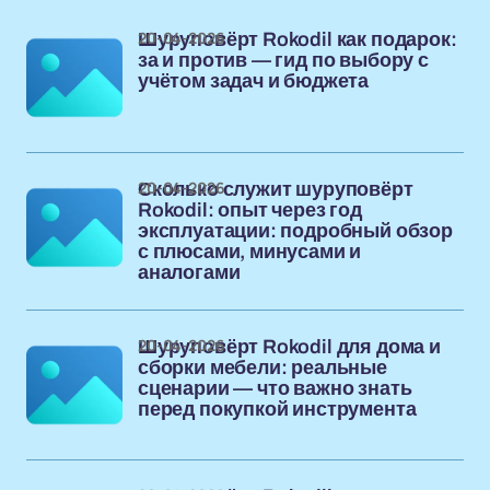
20-04-2026
Шуруповёрт Rokodil как подарок:
за и против — гид по выбору с
учётом задач и бюджета
20-04-2026
Сколько служит шуруповёрт
Rokodil: опыт через год
эксплуатации: подробный обзор
с плюсами, минусами и
аналогами
20-04-2026
Шуруповёрт Rokodil для дома и
сборки мебели: реальные
сценарии — что важно знать
перед покупкой инструмента